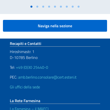
Naviga nella sezione
Sezione footer
Recapiti e Contatti
Hiroshimastr. 1
D-10785 Berlino
Tel:
+49 (0)30 25440-0
PEC:
amb.berlino.consolare@cert.esteri.it
Gli uffici della sede
La Rete Farnesina
La Farnesina – il MAECI