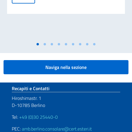
Naviga nella sezione
Sezione footer
Recapiti e Contatti
Hiroshimastr. 1
D-10785 Berlino
Tel:
+49 (0)30 25440-0
PEC:
amb.berlino.consolare@cert.esteri.it