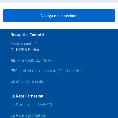
Naviga nella sezione
Sezione footer
Recapiti e Contatti
Hiroshimastr. 1
D-10785 Berlino
Tel:
+49 (0)30 25440-0
PEC:
amb.berlino.consolare@cert.esteri.it
Gli uffici della sede
La Rete Farnesina
La Farnesina – il MAECI
La Rete diplomatica