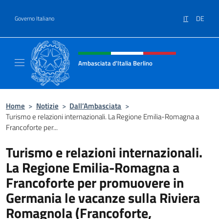
Salta al contenuto
IT
DE
Governo Italiano
Intestazione sito, social e menù
Ambasciata d'Italia Berlino
Sito ufficiale dell'Ambasciata d'Italia Berlino
Home
>
Notizie
>
Dall’Ambasciata
>
Turismo e relazioni internazionali. La Regione Emilia-Romagna a
Francoforte per...
Turismo e relazioni internazionali.
La Regione Emilia-Romagna a
Francoforte per promuovere in
Germania le vacanze sulla Riviera
Romagnola (Francoforte,