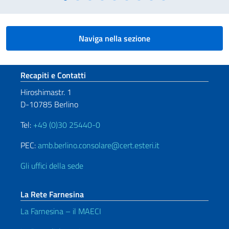
Naviga nella sezione
Sezione footer
Recapiti e Contatti
Hiroshimastr. 1
D-10785 Berlino
Tel:
+49 (0)30 25440-0
PEC:
amb.berlino.consolare@cert.esteri.it
Gli uffici della sede
La Rete Farnesina
La Farnesina – il MAECI