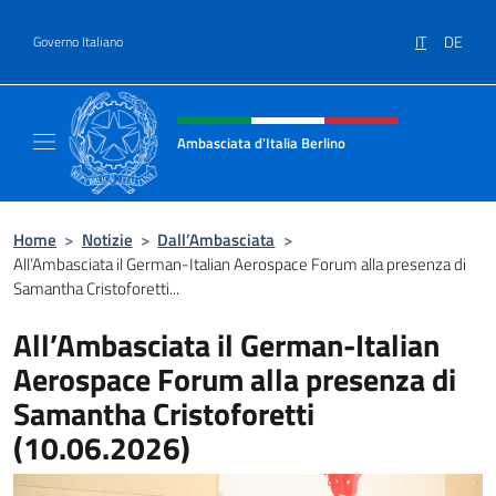
Salta al contenuto
IT
DE
Governo Italiano
Intestazione sito, social e menù
Ambasciata d'Italia Berlino
Sito ufficiale dell'Ambasciata d'Italia Berlino
Home
>
Notizie
>
Dall’Ambasciata
>
All’Ambasciata il German-Italian Aerospace Forum alla presenza di
Samantha Cristoforetti...
All’Ambasciata il German-Italian
Aerospace Forum alla presenza di
Samantha Cristoforetti
(10.06.2026)