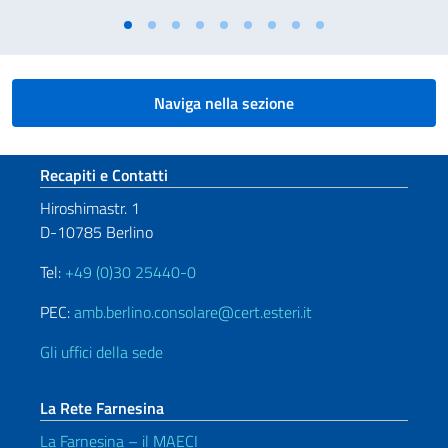
Naviga nella sezione
Sezione footer
Recapiti e Contatti
Hiroshimastr. 1
D-10785 Berlino
Tel:
+49 (0)30 25440-0
PEC:
amb.berlino.consolare@cert.esteri.it
Gli uffici della sede
La Rete Farnesina
La Farnesina – il MAECI