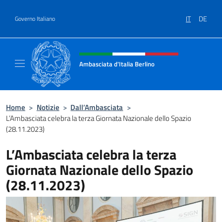
Salta al contenuto
IT
DE
Governo Italiano
Intestazione sito, social e menù
Ambasciata d'Italia Berlino
Sito ufficiale dell'Ambasciata d'Italia Berlino
Home
>
Notizie
>
Dall’Ambasciata
>
L’Ambasciata celebra la terza Giornata Nazionale dello Spazio
(28.11.2023)
L’Ambasciata celebra la terza
Giornata Nazionale dello Spazio
(28.11.2023)