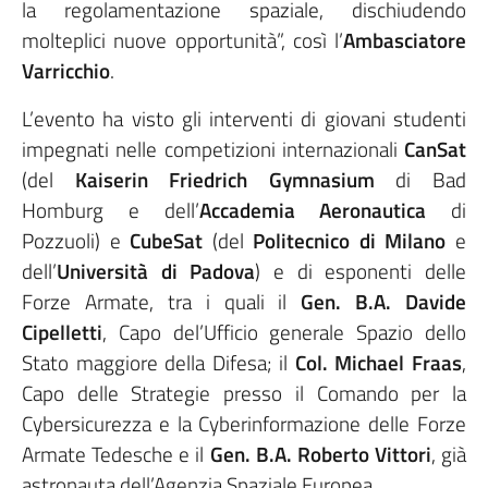
la regolamentazione spaziale, dischiudendo
molteplici nuove opportunità”, così l’
Ambasciatore
Varricchio
.
L’evento ha visto gli interventi di giovani studenti
impegnati nelle competizioni internazionali
CanSat
(del
Kaiserin Friedrich Gymnasium
di Bad
Homburg e dell’
Accademia Aeronautica
di
Pozzuoli) e
CubeSat
(del
Politecnico di Milano
e
dell’
Università di Padova
) e di esponenti delle
Forze Armate, tra i quali il
Gen. B.A.
Davide
Cipelletti
, Capo del’Ufficio generale Spazio dello
Stato maggiore della Difesa; il
Col.
Michael Fraas
,
Capo delle Strategie presso il Comando per la
Cybersicurezza e la Cyberinformazione delle Forze
Armate Tedesche e il
Gen. B.A.
Roberto Vittori
, già
astronauta dell’Agenzia Spaziale Europea.