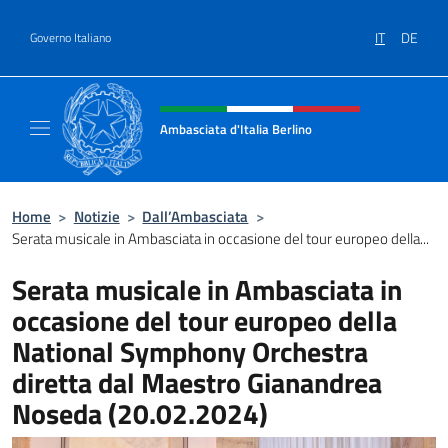
Salta al contenuto
IT
DE
Governo Italiano
Intestazione sito, social e menù
Ambasciata d'Italia Berlino
Sito ufficiale dell'Ambasciata d'Italia Berlino
Home
>
Notizie
>
Dall’Ambasciata
>
Serata musicale in Ambasciata in occasione del tour europeo della...
Serata musicale in Ambasciata in
occasione del tour europeo della
National Symphony Orchestra
diretta dal Maestro Gianandrea
Noseda (20.02.2024)