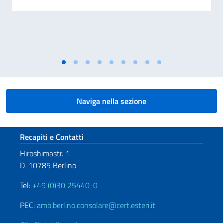
Naviga nella sezione
Sezione footer
Recapiti e Contatti
Hiroshimastr. 1
D-10785 Berlino
Tel:
+49 (0)30 25440-0
PEC:
amb.berlino.consolare@cert.esteri.it