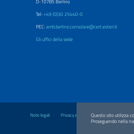
D-10785 Berlino
Tel:
+49 (0)30 25440-0
PEC:
amb.berlino.consolare@cert.esteri.it
Gli uffici della sede
Link Utili
Note legali
Privacy e cookie policy
Dichiarazio
Questo sito utilizza co
Proseguendo nella navi