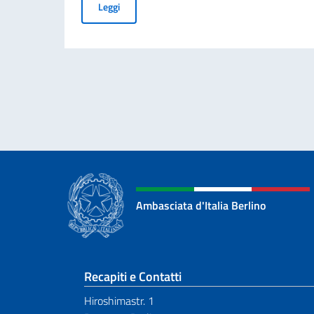
Elezioni dei COMITES 2026
Leggi
Ambasciata d'Italia Berlino
Sezione footer
Recapiti e Contatti
Hiroshimastr. 1