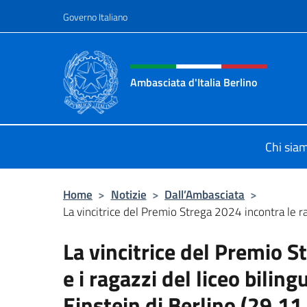
Salta al contenuto
Governo Italiano
Intestazione sito, social 
Ambasciata d'Italia Berlino
Sito ufficiale dell'Ambasciata d'Ital
Chi sia
Home
>
Notizie
>
Dall’Ambasciata
>
La vincitrice del Premio Strega 2024 incontra le ra
La vincitrice del Premio S
e i ragazzi del liceo bilin
Einstein di Berlino (29.11