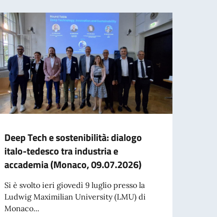
Deep Tech e sostenibilità: dialogo
Missi
italo-tedesco tra industria e
Comm
accademia (Monaco, 09.07.2026)
depu
Si è svolto ieri giovedì 9 luglio presso la
Missi
Ludwig Maximilian University (LMU) di
Lavor
Monaco...
presie