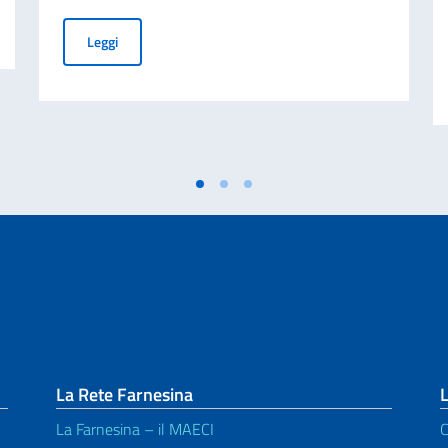
Cessazione della validità della carta d’identità cartacea 
Leggi
La Rete Farnesina
L
La Farnesina – il MAECI
C