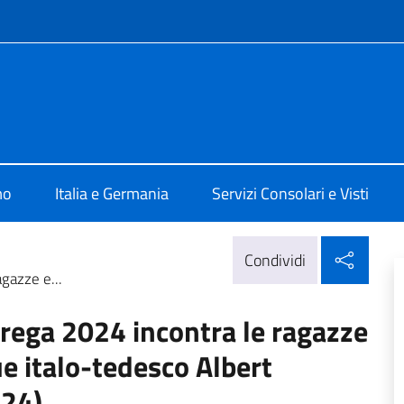
e menù
ia Berlino
mo
Italia e Germania
Servizi Consolari e Visti
Condi
Condividi
gazze e...
trega 2024 incontra le ragazze
gue italo-tedesco Albert
.24)