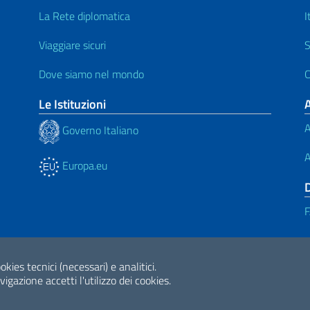
La Rete diplomatica
I
Viaggiare sicuri
S
Dove siamo nel mondo
C
Le Istituzioni
A
Governo Italiano
A
Europa.eu
ne di Accessibilità
okies tecnici (necessari) e analitici.
2026 Copyright Min
gazione accetti l'utilizzo dei cookies.
Internazionale