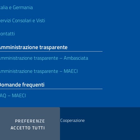
talia e Germania
ervizi Consolari e Visti
ontatti
Amministrazione trasparente
mministrazione trasparente – Ambasciata
mministrazione trasparente – MAECI
Domande frequenti
FAQ – MAECI
istero degli Affari Esteri e della Cooperazione
COOKIES
PREFERENZE
I COOKIES
ACCETTO TUTTI