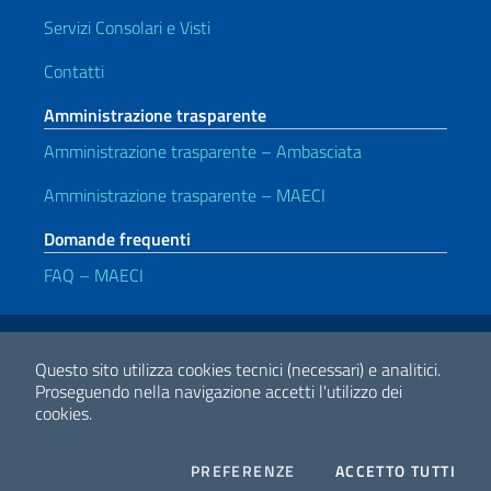
Servizi Consolari e Visti
Contatti
Amministrazione trasparente
Amministrazione trasparente – Ambasciata
Amministrazione trasparente – MAECI
Domande frequenti
FAQ – MAECI
Link Utili
Note legali
Privacy e cookie policy
Dichiarazione di Accessibilità
Questo sito utilizza cookies tecnici (necessari) e analitici.
Proseguendo nella navigazione accetti l'utilizzo dei
cookies.
2026 Copyright Ministero degli Affari Esteri e della Cooperazione
Internazionale
COOKIES
I CO
PREFERENZE
ACCETTO TUTTI