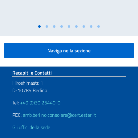
Naviga nella sezione
Sezione footer
Recapiti e Contatti
Hiroshimastr. 1
D-10785 Berlino
Tel:
+49 (0)30 25440-0
PEC:
amb.berlino.consolare@cert.esteri.it
Gli uffici della sede