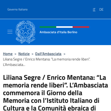
Salta al contenuto
IT
DE
Governo Italiano
Intestazione sito, social e menù
Ambasciata d'Italia Berlino
Sito ufficiale dell'Ambasciata d'Italia Berlino
Home
>
Notizie
>
Dall’Ambasciata
>
Liliana Segre / Enrico Mentana: “La memoria rende liberi”.
L’Ambasciata...
Liliana Segre / Enrico Mentana: “La
memoria rende liberi”. L’Ambasciata
commemora il Giorno della
Memoria con l’Istituto Italiano di
Cultura e la Comunità ebraica di