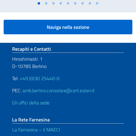
Naviga nella sezione
Sezione footer
Recapiti e Contatti
Hiroshimastr. 1
D-10785 Berlino
Tel:
+49 (0)30 25440-0
PEC:
amb.berlino.consolare@cert.esteri.it
Gli uffici della sede
La Rete Farnesina
La Farnesina – il MAECI