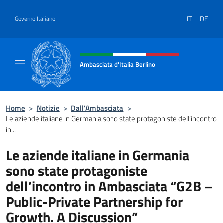
Salta al contenuto
IT
DE
Governo Italiano
Intestazione sito, social e menù
Ambasciata d'Italia Berlino
Sito ufficiale dell'Ambasciata d'Italia Berlino
Home
>
Notizie
>
Dall’Ambasciata
>
Le aziende italiane in Germania sono state protagoniste dell’incontro
in...
Le aziende italiane in Germania
sono state protagoniste
dell’incontro in Ambasciata “G2B –
Public-Private Partnership for
Growth. A Discussion”