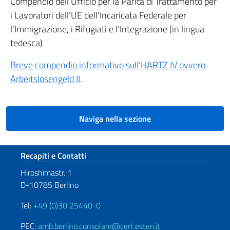
Compendio dell’Ufficio per la Parità di Trattamento per
i Lavoratori dell’UE dell’Incaricata Federale per
l’Immigrazione, i Rifugiati e l’Integrazione (in lingua
tedesca)
Breve compendio informativo sull’HARTZ IV ovvero
Arbeitslosengeld II
.
Naviga nella sezione
Sezione footer
Recapiti e Contatti
Hiroshimastr. 1
D-10785 Berlino
Tel:
+49 (0)30 25440-0
PEC:
amb.berlino.consolare@cert.esteri.it