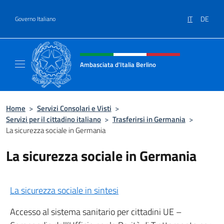
Salta al contenuto
IT
DE
Governo Italiano
Intestazione sito, social e menù
Ambasciata d'Italia Berlino
Sito ufficiale dell'Ambasciata d'Italia Berlino
Home
>
Servizi Consolari e Visti
>
Servizi per il cittadino italiano
>
Trasferirsi in Germania
>
La sicurezza sociale in Germania
La sicurezza sociale in Germania
La sicurezza sociale in sintesi
Accesso al sistema sanitario per cittadini UE –