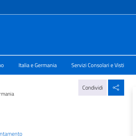
e menù
ia Berlino
mo
Italia e Germania
Servizi Consolari e Visti
Condi
Condividi
ermania
ientamento