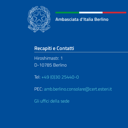
Ambasciata d'Italia Berlino
Sezione footer
Recapiti e Contatti
Hiroshimastr. 1
D-10785 Berlino
Tel:
+49 (0)30 25440-0
PEC:
amb.berlino.consolare@cert.esteri.it
Gli uffici della sede