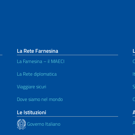
La Rete Farnesina
L
La Farnesina – il MAECI
C
La Rete diplomatica
I
Viaggiare sicuri
S
Dove siamo nel mondo
C
Le Istituzioni
A
Governo Italiano