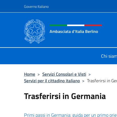
Salta al contenuto
Governo Italiano
Intestazione sito, social 
Ambasciata d'Italia Berlino
Sito ufficiale dell'Ambasciata d'Ital
Chi sia
Home
>
Servizi Consolari e Visti
>
Servizi per il cittadino italiano
>
Trasferirsi in G
Trasferirsi in Germania
Primi passi in Germania: guida per un primo or