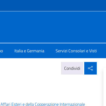
e menù
ia Berlino
mo
Italia e Germania
Servizi Consolari e Visti
Condi
Condividi
i Affari Esteri e della Cooperazione Internazionale