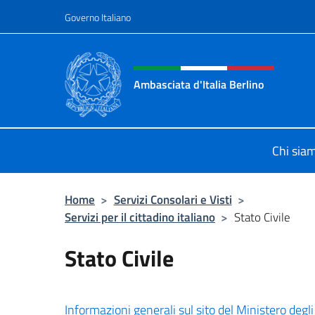
Salta al contenuto
Governo Italiano
Intestazione sito, social 
Ambasciata d'Italia Berlino
Sito ufficiale dell'Ambasciata d'Ital
Chi sia
Home
>
Servizi Consolari e Visti
>
Servizi per il cittadino italiano
>
Stato Civile
Stato Civile
Informazioni generali sul sito del Ministero degl