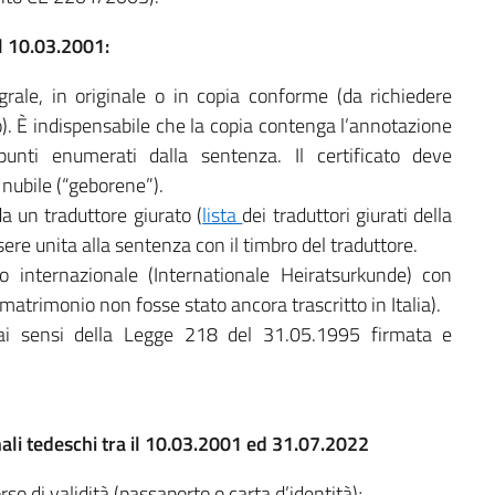
l 10.03.2001:
grale, in originale o in copia conforme (da richiedere
io). È indispensabile che la copia contenga l’annotazione
punti enumerati dalla sentenza. Il certificato deve
nubile (“geborene”).
a un traduttore giurato (
lista
dei traduttori giurati della
ere unita alla sentenza con il timbro del traduttore.
 internazionale (Internationale Heiratsurkunde) con
matrimonio non fosse stato ancora trascritto in Italia).
o ai sensi della Legge 218 del 31.05.1995 firmata e
nali tedeschi tra il 10.03.2001 ed 31.07.2022
o di validità (passaporto o carta d’identità);