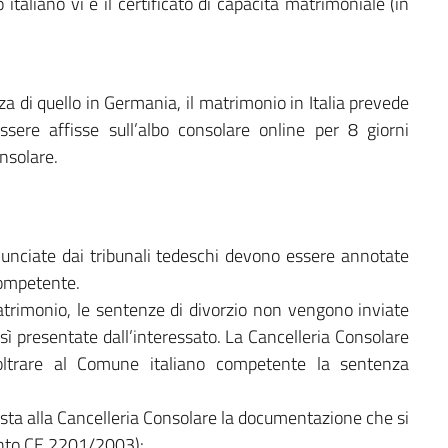
 italiano vi è il certificato di capacità matrimoniale (in
a di quello in Germania, il matrimonio in Italia prevede
sere affisse sull’albo consolare online per 8 giorni
nsolare.
ronunciate dai tribunali tedeschi devono essere annotate
competente.
matrimonio, le sentenze di divorzio non vengono inviate
nsì presentate dall’interessato. La Cancelleria Consolare
noltrare al Comune italiano competente la sentenza
posta alla Cancelleria Consolare la documentazione che si
nto CE 2201/2003):