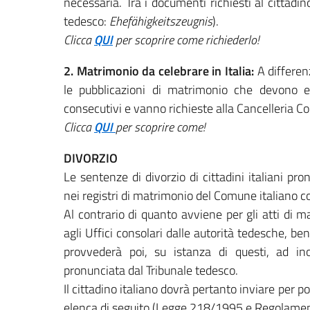
necessaria. Tra i documenti richiesti al cittadino
tedesco:
Ehefähigkeitszeugnis
).
Clicca
QUI
per scoprire come richiederlo!
2. Matrimonio da celebrare in Italia:
A differenz
le pubblicazioni di matrimonio che devono es
consecutivi e vanno richieste alla Cancelleria Co
Clicca
QUI
per scoprire come!
DIVORZIO
Le sentenze di divorzio di cittadini italiani p
nei registri di matrimonio del Comune italiano 
Al contrario di quanto avviene per gli atti di 
agli Uffici consolari dalle autorità tedesche, be
provvederà poi, su istanza di questi, ad i
pronunciata dal Tribunale tedesco.
Il cittadino italiano dovrà pertanto inviare per 
elenca di seguito (Legge 218/1995 e Regolame