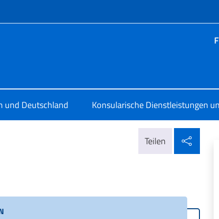
Menü
F
ia Berlino
en und Deutschland
Konsularische Dienstleistungen un
In so
Teilen
N