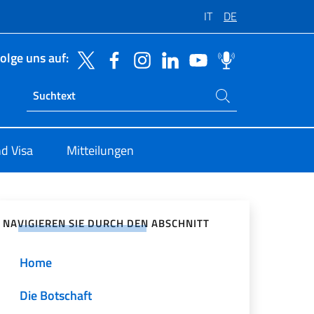
IT
DE
olge uns auf:
Suchen Sie auf der Website
Ricerca sito live
d Visa
Mitteilungen
zialen Netzwerken teilen
NAVIGIEREN SIE DURCH DEN ABSCHNITT
Home
Die Botschaft