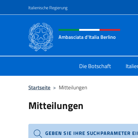
Zum Inhalt springen
Italienische Regierung
Header-Site, Social und 
Ambasciata d'Italia Berlino
Sito ufficiale dell'Ambasciata d'Ital
Die Botschaft
Itali
Startseite
>
Mitteilungen
Mitteilungen
GEBEN SIE IHRE SUCHPARAMETER EI