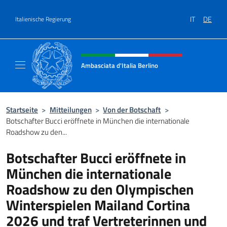
Zum Inhalt springen
IT
DE
Italienische Regierung
Header-Site, Social und Menü
Ambasciata d'Italia Berlino
Sito ufficiale dell'Ambasciata d'Italia Berlino
Startseite
>
Mitteilungen
>
Von der Botschaft
>
Botschafter Bucci eröffnete in München die internationale
Roadshow zu den...
Botschafter Bucci eröffnete in
München die internationale
Roadshow zu den Olympischen
Winterspielen Mailand Cortina
2026 und traf Vertreterinnen und