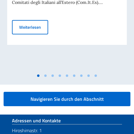
Comitati degli Italiani all’Estero (Com.It.Es)....
Elezioni dei COMITES 2026
Weiterlesen
Navigieren Sie durch den Abschnitt
Fußbereich
Adressen und Kontakte
Hiroshimastr. 1