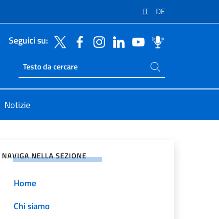
IT
DE
Seguici su:
Cerca nel sito
Ricerca sito live
Notizie
vidi sui Social Network
NAVIGA NELLA SEZIONE
Home
Chi siamo