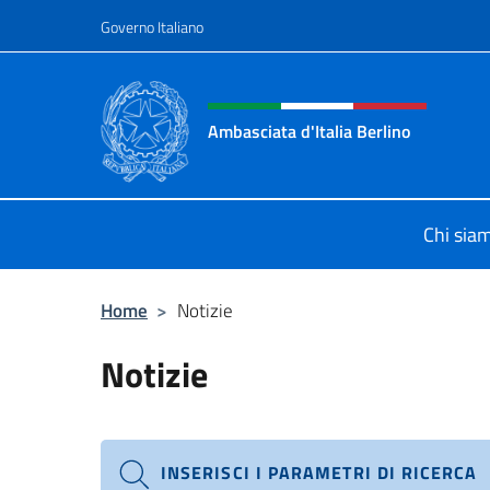
Salta al contenuto
Governo Italiano
Intestazione sito, social 
Ambasciata d'Italia Berlino
Sito ufficiale dell'Ambasciata d'Ital
Chi sia
Home
>
Notizie
Notizie
INSERISCI I PARAMETRI DI RICERCA