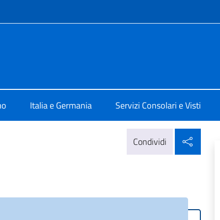
e menù
ia Berlino
mo
Italia e Germania
Servizi Consolari e Visti
Condi
Condividi