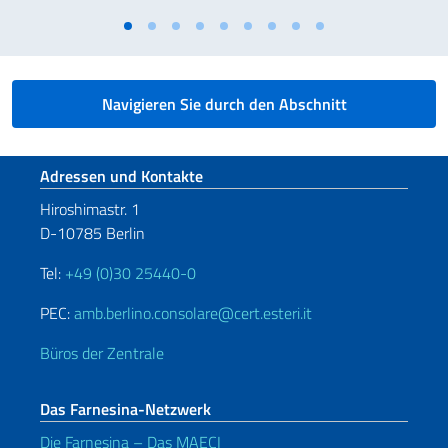
Navigieren Sie durch den Abschnitt
Fußbereich
Adressen und Kontakte
Hiroshimastr. 1
D-10785 Berlin
Tel:
+49 (0)30 25440-0
PEC:
amb.berlino.consolare@cert.esteri.it
Büros der Zentrale
Das Farnesina-Netzwerk
Die Farnesina – Das MAECI