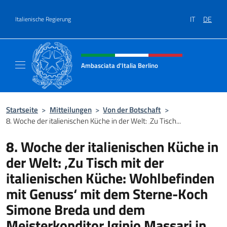
Zum Inhalt springen
IT
DE
Italienische Regierung
Header-Site, Social und Menü
Ambasciata d'Italia Berlino
Sito ufficiale dell'Ambasciata d'Italia Berlino
Startseite
>
Mitteilungen
>
Von der Botschaft
>
8. Woche der italienischen Küche in der Welt: ‚Zu Tisch...
8. Woche der italienischen Küche in
der Welt: ‚Zu Tisch mit der
italienischen Küche: Wohlbefinden
mit Genuss‘ mit dem Sterne-Koch
Simone Breda und dem
Meisterkonditor Iginio Massari in