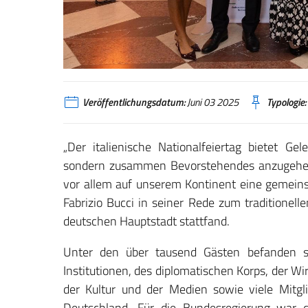
Veröffentlichungsdatum:
Juni 03 2025
Typologie:
„Der italienische Nationalfeiertag bietet Ge
sondern zusammen Bevorstehendes anzugehen.
vor allem auf unserem Kontinent eine gemeins
Fabrizio Bucci in seiner Rede zum traditionel
deutschen Hauptstadt stattfand.
Unter den über tausend Gästen befanden sic
Institutionen, des diplomatischen Korps, der W
der Kultur und der Medien sowie viele Mitgli
Deutschland. Für die Bundesregierung war 