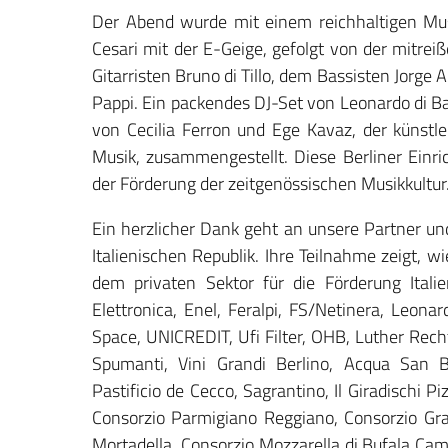
Der Abend wurde mit einem reichhaltigen Mus
Cesari mit der E-Geige, gefolgt von der mitr
Gitarristen Bruno di Tillo, dem Bassisten Jorg
Pappi. Ein packendes DJ-Set von Leonardo di 
von Cecilia Ferron und Ege Kavaz, der künstle
Musik, zusammengestellt. Diese Berliner Einr
der Förderung der zeitgenössischen Musikkultur
Ein herzlicher Dank geht an unsere Partner un
Italienischen Republik. Ihre Teilnahme zeigt, 
dem privaten Sektor für die Förderung Italie
Elettronica, Enel, Feralpi, FS/Netinera, Leona
Space, UNICREDIT, Ufi Filter, OHB, Luther Recht
Spumanti, Vini Grandi Berlino, Acqua San Ben
Pastificio de Cecco, Sagrantino, Il Giradischi Pi
Consorzio Parmigiano Reggiano, Consorzio Gra
Mortadella, Consorzio Mozzarella di Bufala Cam