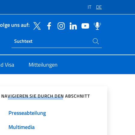
IT
DE
olge uns auf:
Suchen Sie auf der Website
Ricerca sito live
d Visa
Mitteilungen
zialen Netzwerken teilen
NAVIGIEREN SIE DURCH DEN ABSCHNITT
Presseabteilung
Multimedia