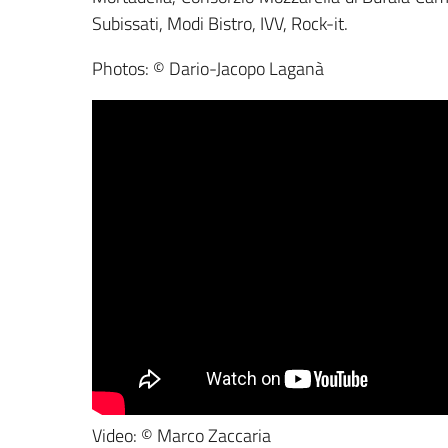
Subissati, Modi Bistro, IVV, Rock-it.
Photos: © Dario-Jacopo Laganà
Video: © Marco Zaccaria