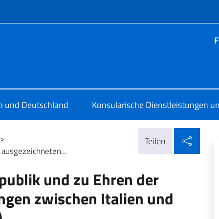
Menü
F
ia Berlino
en und Deutschland
Konsularische Dienstleistungen un
In so
>
Teilen
 ausgezeichneten...
ublik und zu Ehren der
gen zwischen Italien und
)