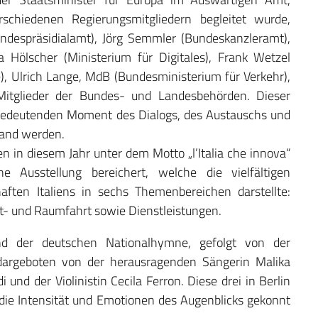
chiedenen Regierungsmitgliedern begleitet wurde,
undespräsidialamt), Jörg Semmler (Bundeskanzleramt),
 Hölscher (Ministerium für Digitales), Frank Wetzel
), Ulrich Lange, MdB (Bundesministerium für Verkehr),
Mitglieder der Bundes- und Landesbehörden. Dieser
 bedeutenden Moment des Dialogs, des Austauschs und
land werden.
en in diesem Jahr unter dem Motto „l’Italia che innova“
e Ausstellung bereichert, welche die vielfältigen
aften Italiens in sechs Themenbereichen darstellte:
Luft- und Raumfahrt sowie Dienstleistungen.
d der deutschen Nationalhymne, gefolgt von der
 dargeboten von der herausragenden Sängerin Malika
 und der Violinistin Cecila Ferron. Diese drei in Berlin
die Intensität und Emotionen des Augenblicks gekonnt