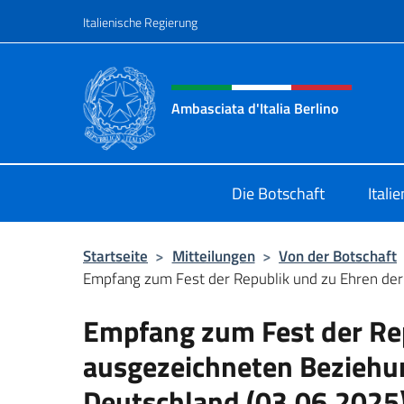
Zum Inhalt springen
Italienische Regierung
Header-Site, Social und 
Ambasciata d'Italia Berlino
Sito ufficiale dell'Ambasciata d'Ital
Die Botschaft
Itali
Startseite
>
Mitteilungen
>
Von der Botschaft
Empfang zum Fest der Republik und zu Ehren der
Empfang zum Fest der Rep
ausgezeichneten Beziehun
Deutschland (03.06.2025