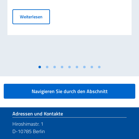
Elezioni dei COMITES 2026
Weiterlesen
Navigieren Sie durch den Abschnitt
Fußbereich
Adressen und Kontakte
Hiroshimastr. 1
D-10785 Berlin