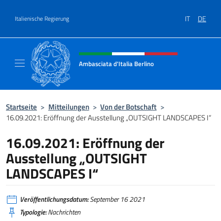
Zum Inhalt springen
IT
DE
Italienische Regierung
Header-Site, Social und Menü
Ambasciata d'Italia Berlino
Sito ufficiale dell'Ambasciata d'Italia Berlino
Startseite
>
Mitteilungen
>
Von der Botschaft
>
16.09.2021: Eröffnung der Ausstellung „OUTSIGHT LANDSCAPES I“
16.09.2021: Eröffnung der
Ausstellung „OUTSIGHT
LANDSCAPES I“
Veröffentlichungsdatum:
September 16 2021
Typologie:
Nachrichten