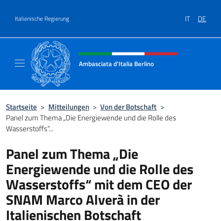
Zum Inhalt springen
IT
DE
Italienische Regierung
Header-Site, Social und Menü
Ambasciata d'Italia Berlino
Sito ufficiale dell'Ambasciata d'Italia Berlino
Startseite
>
Mitteilungen
>
Von der Botschaft
>
Panel zum Thema „Die Energiewende und die Rolle des
Wasserstoffs“...
Panel zum Thema „Die
Energiewende und die Rolle des
Wasserstoffs“ mit dem CEO der
SNAM Marco Alverà in der
Italienischen Botschaft