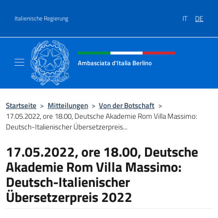
Zum Inhalt springen
IT
DE
Italienische Regierung
Header-Site, Social und Menü
Ambasciata d'Italia Berlino
Sito ufficiale dell'Ambasciata d'Italia Berlino
Startseite
>
Mitteilungen
>
Von der Botschaft
>
17.05.2022, ore 18.00, Deutsche Akademie Rom Villa Massimo:
Deutsch-Italienischer Übersetzerpreis...
17.05.2022, ore 18.00, Deutsche
Akademie Rom Villa Massimo:
Deutsch-Italienischer
Übersetzerpreis 2022