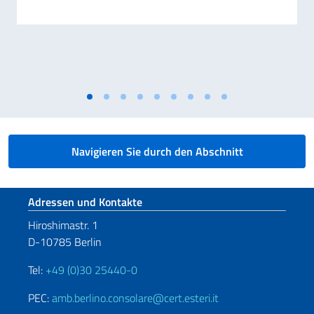
Navigieren Sie durch den Abschnitt
Fußbereich
Adressen und Kontakte
Hiroshimastr. 1
D-10785 Berlin
Tel:
+49 (0)30 25440-0
PEC:
amb.berlino.consolare@cert.esteri.it