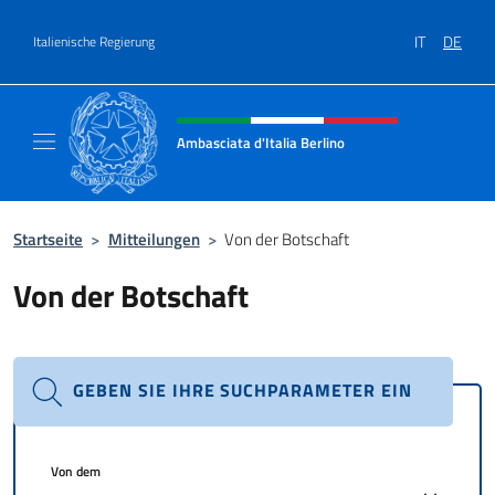
Zum Inhalt springen
IT
DE
Italienische Regierung
Header-Site, Social und Menü
Ambasciata d'Italia Berlino
Sito ufficiale dell'Ambasciata d'Italia Berlino
Startseite
>
Mitteilungen
>
Von der Botschaft
Von der Botschaft
GEBEN SIE IHRE SUCHPARAMETER EIN
Von dem