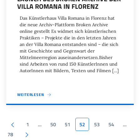
VILLA ROMANA IN FLORENZ
Das Künstlerhaus Villa Romana in Florenz hat
die neue Archiv-Plattform Broken Archive
online gestellt Es widmet sich künstlerischen
Praktiken – Projekte die in den letzten Jahren
an der Villa Romana entstanden sind – die sich
mit Geschichte und Gegenwart der
Mittelmeerregion auseinandersetzen.Bisher
sind Arbeiten von rund 150 KünstlerInnen und
AutorInnen mit Bildern, Texten und Filmen […]
WEITERLESEN
Seitennummerierung
Vorherige Seite
1
…
50
51
52
53
54
…
Nächste Seite
78