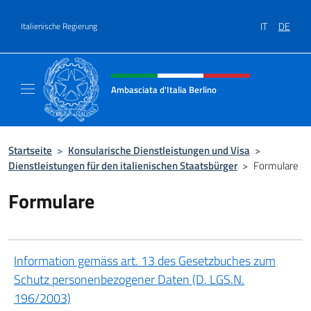
Zum Inhalt springen
IT
DE
Italienische Regierung
Header-Site, Social und Menü
Ambasciata d'Italia Berlino
Sito ufficiale dell'Ambasciata d'Italia Berlino
Startseite
>
Konsularische Dienstleistungen und Visa
>
Dienstleistungen für den italienischen Staatsbürger
>
Formulare
Formulare
Information gemäss art. 13 des Gesetzbuches zum
Schutz personenbezogener Daten (D. LGS.N.
196/2003)