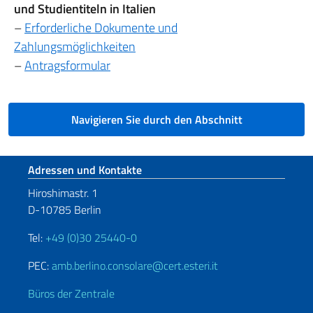
und Studientiteln in Italien
–
Erforderliche Dokumente und
Zahlungsmöglichkeiten
–
Antragsformular
Navigieren Sie durch den Abschnitt
Fußbereich
Adressen und Kontakte
Hiroshimastr. 1
D-10785 Berlin
Tel:
+49 (0)30 25440-0
PEC:
amb.berlino.consolare@cert.esteri.it
Büros der Zentrale