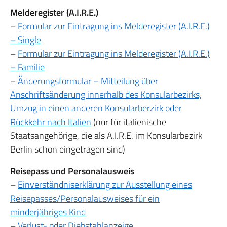
Melderegister (A.I.R.E.)
–
Formular zur Eintragung ins Melderegister (A.I.R.E.)
– Single
–
Formular zur Eintragung ins Melderegister (A.I.R.E.)
– Familie
–
Änderungsformular – Mitteilung über
Anschriftsänderung innerhalb des Konsularbezirks,
Umzug in einen anderen Konsularberzirk oder
Rückkehr nach Italien
(nur für italienische
Staatsangehörige, die als A.I.R.E. im Konsularbezirk
Berlin schon eingetragen sind)
Reisepass und Personalausweis
–
Einverständniserklärung zur Ausstellung eines
Reisepasses/Personalausweises für ein
minderjähriges Kind
–
Verlust- oder Diebstahlanzeige