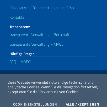
Konsularische Dienstleistungen und Visa
Kontakte
Transparenz
transparente Verwaltung – Botschaft
transparente Verwaltung – MAECI
Häufige Fragen
FAQ – MAECI
Nützliche Links
Note legali
Privacy e cookie policy
Dichiarazione di Accessibilità
Diese Website verwendet notwendige technische und
analytische Cookies.
Wenn Sie die Navigation fortsetzen,
akzeptieren Sie die Verwendung von Cookies.
2026 Urheberrecht Ministerium für auswärtige Angelegenheiten und
internationale Zusammenarbeit
COOKIES
I CO
COOKIE-EINSTELLUNGEN
ALLE AKZEPTIEREN